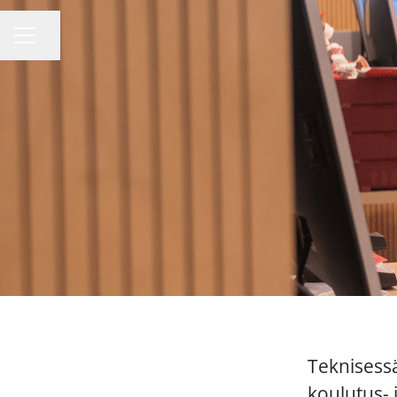
Jaa sivu
URAVALIKKO
Teknisess
koulutus- j