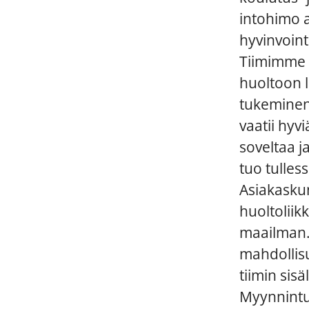
intohimo 
hyvinvoint
Tiimimme 
huoltoon l
tukeminen 
vaatii hyv
soveltaa j
tuo tulles
Asiakasku
huoltoliik
maailman.
mahdollisu
tiimin sis
Myynnintuk