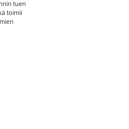
ynnin tuen
ä toimii
hmien