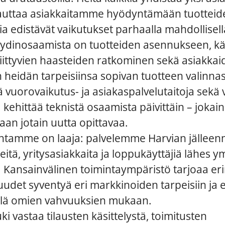
auttaa asiakkaitamme hyödyntämään tuotte
ia edistävät vaikutukset parhaalla mahdollisella
ydinosaamista on tuotteiden asennukseen, kä
iittyvien haasteiden ratkominen sekä asiakka
heidän tarpeisiinsa sopivan tuotteen valinna
iä vuorovaikutus- ja asiakaspalvelutaitoja sekä 
a kehittää teknistä osaamista päivittäin – jokai
saan jotain uutta opittavaa.
ntamme on laaja: palvelemme Harvian jälleenm
keitä, yritysasiakkaita ja loppukäyttäjiä lähes y
 Kansainvälinen toimintaympäristö tarjoaa er
udet syventyä eri markkinoiden tarpeisiin ja e
ällä omien vahvuuksien mukaan.
i vastaa tilausten käsittelystä, toimitusten