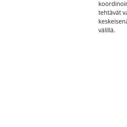
koordinoin
tehtävät v
keskeisenä
välillä.