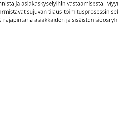
nista ja asiakaskyselyihin vastaamisesta. My
armistavat sujuvan tilaus-toimitusprosessin sek
 rajapintana asiakkaiden ja sisäisten sidosry