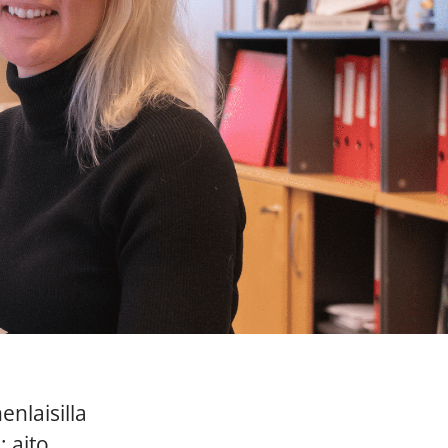
nlaisilla
: aito