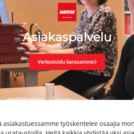
Asiakaspalvelu
Verkostoidu kanssamme
ä asiakastuessamme työskentelee osaajia mone
a urataustoilla. Heitä kaikkia yhdistää yksi asia