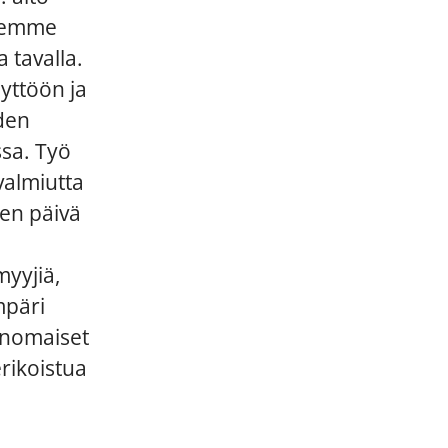
idemme
 tavalla.
yttöön ja
iden
ssa. Työ
valmiutta
nen päivä
yyjiä,
mpäri
inomaiset
rikoistua