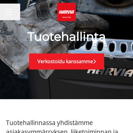
Jaa sivu
URAVALIKKO
Tuotehallinta
Verkostoidu kanssamme
Tuotehallinnassa yhdistämme
asiakasymmärryksen, liiketoiminnan ja