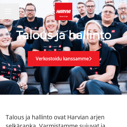
Jaa sivu
URAVALIKKO
Talous ja hallinto
Verkostoidu kanssamme
Talous ja hallinto ovat Harvian arjen
selkäranka. Varmistamme sujuvat ja