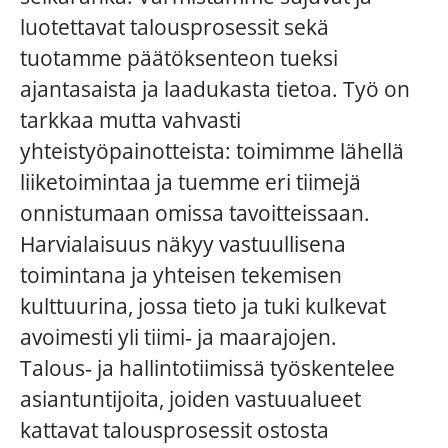
luotettavat talousprosessit sekä
tuotamme päätöksenteon tueksi
ajantasaista ja laadukasta tietoa. Työ on
tarkkaa mutta vahvasti
yhteistyöpainotteista: toimimme lähellä
liiketoimintaa ja tuemme eri tiimejä
onnistumaan omissa tavoitteissaan.
Harvialaisuus näkyy vastuullisena
toimintana ja yhteisen tekemisen
kulttuurina, jossa tieto ja tuki kulkevat
avoimesti yli tiimi
‑
ja maarajojen.
Talous
‑
ja hallintotiimissä työskentelee
asiantuntijoita, joiden vastuualueet
kattavat talousprosessit ostosta