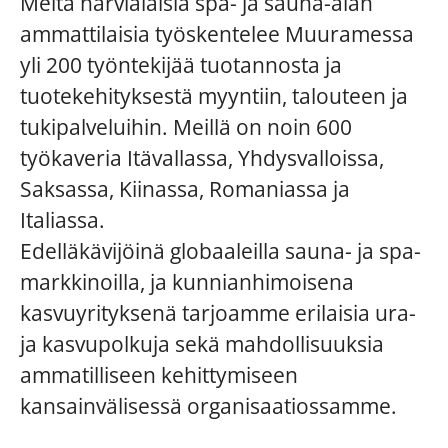
Meitä harvialaisia spa- ja sauna-alan
ammattilaisia työskentelee Muuramessa
yli 200 työntekijää tuotannosta ja
tuotekehityksestä myyntiin, talouteen ja
tukipalveluihin. Meillä on noin 600
työkaveria Itävallassa, Yhdysvalloissa,
Saksassa, Kiinassa, Romaniassa ja
Italiassa.
Edelläkävijöinä globaaleilla sauna- ja spa-
markkinoilla, ja kunnianhimoisena
kasvuyrityksenä tarjoamme erilaisia ura-
ja kasvupolkuja sekä mahdollisuuksia
ammatilliseen kehittymiseen
kansainvälisessä organisaatiossamme.