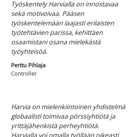
Työskentely Harvialla on innostavaa
sekä motivoivaa. Pääsen
työskentelemään laajasti erilaisten
työtehtävien parissa, kehittäen
osaamistani osana mielekästä
työyhteisöä.
Perttu Pihlaja
Controller
Harvia on mielenkiintoinen yhdistelmä
globaalisti toimivaa pörssiyhtiötä ja
yrittäjähenkistä perheyhtiötä.
Harvialla voi omalla työllään oikeasti