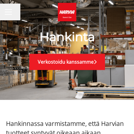
Jaa sivu
URAVALIKKO
Hankinta
Verkostoidu kanssamme
Hankinnassa varmistamme, että Harvian
tuotteet syntyvät oikeaan aikaan,